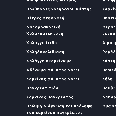
Πολύποδες χοληδόχου κύστης
Καρκί
Πέτρες στην χολή
Ηπατι
Λαπαροσκοπική
Θεραπ
Χολοκυστεκτομή
μετασ
Χολαγγειίτιδα
Αιμορ
Χοληδόχολιθίαση
Ραγάδ
Χολάγγειοκαρκίνωμα
Κύστη
Αδένωμα φύματος Vater
Περιεδ
Καρκίνος φύματος Vater
Κήλη
Παγκρεατίτιδα
Βουβω
Καρκίνος Παγκρέατος
Λαπαρ
Πρώιμη διάγνωση και πρόληψη
Ομφαλ
του καρκίνου παγκρέατος