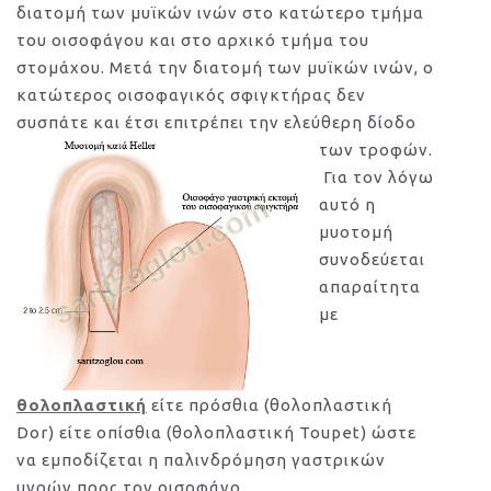
διατομή των μυϊκών ινών στο κατώτερο τμήμα
του οισοφάγου και στο αρχικό τμήμα του
στομάχου. Μετά την διατομή των μυϊκών ινών, ο
κατώτερος οισοφαγικός σφιγκτήρας δεν
συσπάτε και έτσι επιτρέπει την ελεύθερη δίοδο
των τροφών.
Για τον λόγω
αυτό η
μυοτομή
συνοδεύεται
απαραίτητα
με
θολοπλαστική
είτε πρόσθια (θολοπλαστική
Dor) είτε οπίσθια (θολοπλαστική Toupet) ώστε
να εμποδίζεται η παλινδρόμηση γαστρικών
υγρών προς τον οισοφάγο.