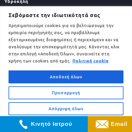
Υδροκήλη
Κιρσοκήλη
Σεβόμαστε την ιδιωτικότητά σας
Διαφραγματοκήλη
Χρησιμοποιούμε cookies για να βελτιώσουμε την
Γαστροοισοφαγική παλινδρόμηση
εμπειρία περιήγησής σας, να προβάλλουμε
εξατομικευμένες διαφημίσεις ή περιεχόμενο και να
Θολοπλαστική κατά Nissen
αναλύουμε την επισκεψιμότητά μας. Κάνοντας κλικ
Οισοφάγος Barrett
στην επιλογή «Αποδοχή Όλων», συναινείτε στη
χρήση των cookies από εμάς.
Πολιτική cookie
Οισοφαγίτιδα
Αχαλασία οισοφάγου
Αποδοχή όλων
Καρκίνος οισοφάγου
Προσαρμογή
Επικοινωνία με την γραμματεία
Καούρα
2106106393
Απόρριψη όλων
Λαπαροσκοπική Μυοτομή Heller
Κινητό Ιατρού
Email
Πολύποδες Παχέος Εντέρου