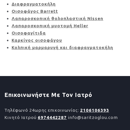
Διαφραγματοκήλη
Οισοφάγος Barrett
Λαπαροσκοπική θολοπλαστική Nissen
Λαπαροσκοπική μυοτομή Heller
Οισοφαγίτιδα
Καρκίνος οισοφάγου
Κολπική μαρμαρυγή και διαφραγματοκήλη
Επικοινωνήστε Με Τον Ιατρό
Τηλέφωνό 24ωρης επικοινωνίας:
2106106393
Κινητό Ιατρού
6974442287
info@saritzoglou.com