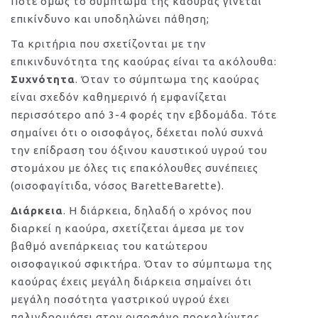
Πότε όμως το σύμπτωμα της καούρας γίνεται
επικίνδυνο και υποδηλώνει πάθηση;
Τα κριτήρια που σχετίζονται με την
επικινδυνότητα της καούρας είναι τα ακόλουθα:
Συχνότητα
. Όταν το σύμπτωμα της καούρας
είναι σχεδόν καθημερινό ή εμφανίζεται
περισσότερο από 3-4 φορές την εβδομάδα. Τότε
σημαίνει ότι ο οισοφάγος, δέχεται πολύ συχνά
την επίδραση του όξινου καυστικού υγρού του
στομάχου με όλες τις επακόλουθες συνέπειες
(οισοφαγίτιδα, νόσος BaretteBarette).
Διάρκεια
. Η διάρκεια, δηλαδή ο χρόνος που
διαρκεί η καούρα, σχετίζεται άμεσα με τον
βαθμό ανεπάρκειας του κατώτερου
οισοφαγικού σφικτήρα. Όταν το σύμπτωμα της
καούρας έχεις μεγάλη διάρκεια σημαίνει ότι
μεγάλη ποσότητα γαστρικού υγρού έχει
παλινδρομήσει στον οισοφάγο προκαλώντας