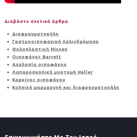
Διαβάστε σχετικά άρθρα
Διαφραγματοκήλη
Γαστροοισοφαγική παλινδρόμηση
Θολοπλαστική Nissen
Οισοφάγος Barrett
Αχαλασία οισοφάγου
Λαπαροσκοπική μυοτομή Heller
Καρκίνος οισοφάγου
Κολπική μαρμαρυγή και διαφραγματοκήλη