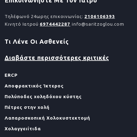
Επικοινωνήστε Με Τον Ιατρό
Τηλέφωνό 24ωρης επικοινωνίας:
2106106393
Κινητό Ιατρού
6974442287
info@saritzoglou.com
Τι Λένε Οι Ασθενείς
Διαβάστε περισσότερες κριτικές
ERCP
Αποφρακτικός Ίκτερος
Πολύποδες χοληδόχου κύστης
Πέτρες στην χολή
Λαπαροσκοπική Χολοκυστεκτομή
Χολαγγειίτιδα