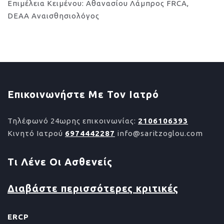
Επιμέλεια Κειμένου: Αθανασίου Λάμπρος FRCA,
DEAA Αναισθησιολόγος
Επικοινωνήστε Με Τον Ιατρό
Τηλέφωνό 24ωρης επικοινωνίας:
2106106393
Κινητό Ιατρού
6974442287
info@saritzoglou.com
Τι Λένε Οι Ασθενείς
Διαβάστε περισσότερες κριτικές
ERCP