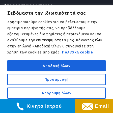
Αποφρακτικός Ίκτερος
Σεβόμαστε την ιδιωτικότητά σας
Πολύποδες χοληδόχου κύστης
Χρησιμοποιούμε cookies για να βελτιώσουμε την
Πέτρες στην χολή
εμπειρία περιήγησής σας, να προβάλλουμε
Λαπαροσκοπική Χολοκυστεκτομή
εξατομικευμένες διαφημίσεις ή περιεχόμενο και να
αναλύουμε την επισκεψιμότητά μας. Κάνοντας κλικ
Χολαγγειίτιδα
στην επιλογή «Αποδοχή Όλων», συναινείτε στη
Χοληδόχολιθίαση
χρήση των cookies από εμάς.
Πολιτική cookie
Χολάγγειοκαρκίνωμα
Αποδοχή όλων
Αδένωμα φύματος Vater
Καρκίνος φύματος Vater
Προσαρμογή
Επικοινωνία με την γραμματεία
Παγκρεατίτιδα
2106106393
Απόρριψη όλων
Καρκίνος Παγκρέατος
Πρώιμη διάγνωση και πρόληψη του καρκίνου
Κινητό Ιατρού
Email
παγκρέατος