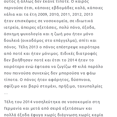
ούτος ή άλλως δεν έκανε τίποτε. Ο καιρός
περνούσε έτσι, κάποιες εβδομάδες καλά, κάποιες
χάλια και τα έτη 2009, 2010, 2011, 2012, 2013
ήταν επισκέψεις σε νοσοκομεία, σε ιδιωτικά
ιατρεία, άπειρες εξετάσεις, πολύ πόνο, έξοδα,
άσχημη ψυχολογία και η ζωή μου ήταν μόνο
δουλειά (οικοδόμος στο επάγγελμα), σπίτι και
πόνος. Τέλη 2013 ο πόνος επέστρεψε χειρότερα
από ποτέ και ήταν μόνιμος. Ειδικές διατροφές
δεν βοήθησαν ποτέ και έτσι το 2014 ήταν το
χειρότερο ενώ έφτασα να ζυγίζω 49 κιλά παρόλο
που πεινούσα συνεχώς δεν μπορούσα να φάω
τίποτα. Ο πόνος ήταν αφόρητος, δύσπνοια,
σφίξιμο και βαρύ στομάχι, πρήξιμο, ταχυπαλμίες
…
Τέλη του 2014 νοσηλεύτηκα σε νοσοκομείο στη
Γερμανία και μετά από σειρά εξετάσεων και
πολλά έξοδα έφυγα χωρίς διάγνωση χωρίς καμία